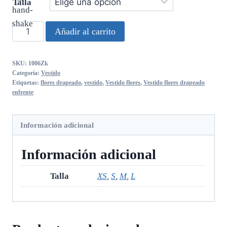
Talla
Vestido
Añadir al carrito
Flores
Drapeado
SKU:
1006Zk
Enfrente
Categoría:
Vestido
cantidad
Etiquetas:
flores drapeado
,
vestido
,
Vestido flores
,
Vestido flores drapeado
enfrente
Información adicional
Información adicional
Talla
XS
,
S
,
M
,
L