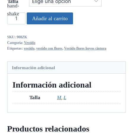
Talla
Vestido
Añadir al carrito
Flores
Hoyos
SKU:
908ZK
Cintura
Categoría:
Vestido
cantidad
Etiquetas:
vestido
,
vestido con flores
,
Vestido flores hoyos cintura
Información adicional
Información adicional
Talla
M
,
L
Productos relacionados