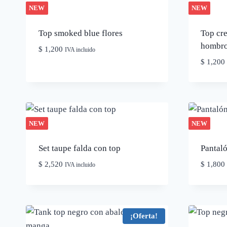
NEW
NEW
Top smoked blue flores
Top cre
hombr
$
1,200
IVA incluido
$
1,200
NEW
NEW
Set taupe falda con top
Pantaló
$
2,520
$
1,800
IVA incluido
¡Oferta!