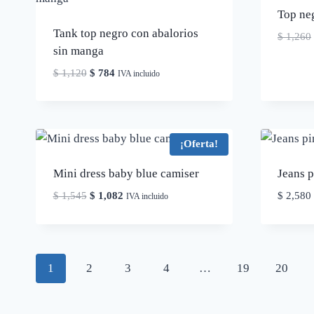
Top neg
Tank top negro con abalorios
$
1,260
sin manga
El
El
$
1,120
$
784
IVA incluido
precio
precio
original
actual
era:
es:
$ 1,120.
$ 784.
¡Oferta!
Mini dress baby blue camiser
Jeans p
El
El
$
1,545
$
1,082
$
2,580
IVA incluido
precio
precio
original
actual
era:
es:
$ 1,545.
$ 1,082.
1
2
3
4
…
19
20