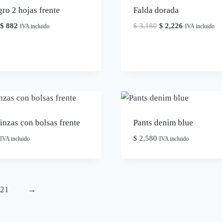
ro 2 hojas frente
Falda dorada
El
El
El
El
$
882
$
3,180
$
2,226
IVA incluido
IVA incluido
precio
precio
precio
precio
original
actual
original
actual
era:
es:
era:
es:
$ 1,260.
$ 882.
$ 3,180.
$ 2,226.
inzas con bolsas frente
Pants denim blue
$
2,580
IVA incluido
IVA incluido
21
→