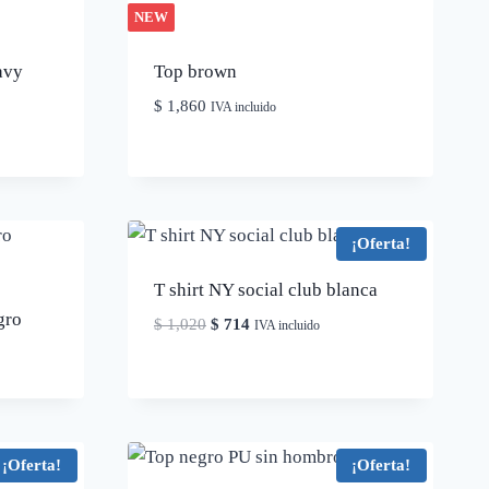
NEW
avy
Top brown
$
1,860
IVA incluido
¡Oferta!
T shirt NY social club blanca
gro
El
El
$
1,020
$
714
IVA incluido
precio
precio
original
actual
era:
es:
$ 1,020.
$ 714.
¡Oferta!
¡Oferta!