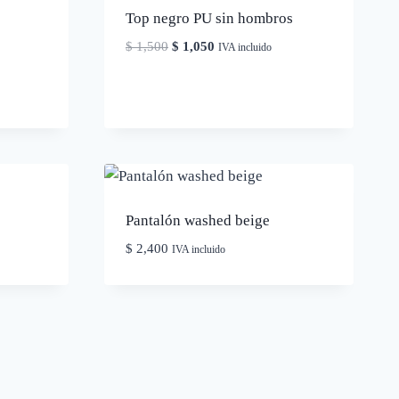
Top negro PU sin hombros
El
El
$
1,500
$
1,050
IVA incluido
precio
precio
original
actual
era:
es:
$ 1,500.
$ 1,050.
Pantalón washed beige
$
2,400
IVA incluido