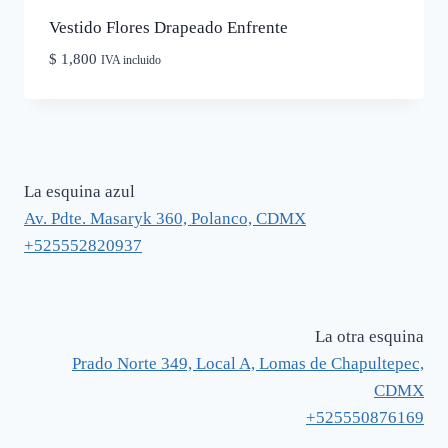
Vestido Flores Drapeado Enfrente
$
1,800
IVA incluido
La esquina azul
Av. Pdte. Masaryk 360, Polanco, CDMX
+525552820937
La otra esquina
Prado Norte 349, Local A, Lomas de Chapultepec,
CDMX
+525550876169