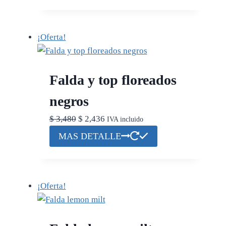
¡Oferta!
Falda y top floreados
negros
El
El
$
3,480
$
2,436
IVA incluido
precio
precio
Este
MAS DETALLE
original
actual
producto
era:
es:
tiene
$ 3,480.
$ 2,436.
múltiples
¡Oferta!
variantes.
Las
opciones