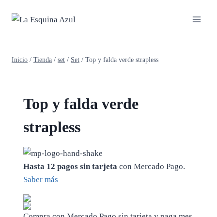
Saltar
al
contenido
Inicio
/
Tienda
/
set
/
Set
/
Top y falda verde strapless
Top y falda verde
strapless
Hasta 12 pagos sin tarjeta
con Mercado Pago.
Saber más
Compra con Mercado Pago sin tarjeta y paga mes