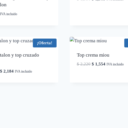
alon
precio
precio
original
actual
IVA incluido
era:
es:
$ 1,950.
$ 1,365.
¡Oferta!
talon y top cruzado
Top crema miou
El
El
$
2,220
$
1,554
IVA incluido
precio
precio
El
El
$
2,184
IVA incluido
original
actual
precio
precio
era:
es:
original
actual
$ 2,220.
$ 1,554.
era:
es:
$ 3,120.
$ 2,184.