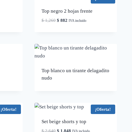
Top negro 2 hojas frente
El
El
$
1,260
$
882
IVA incluido
precio
precio
original
actual
era:
es:
$ 1,260.
$ 882.
Top blanco un tirante delagadito
nudo
¡Oferta!
¡Oferta!
Set beige shorts y top
El
El
$
2,640
$
1,848
IVA incluido