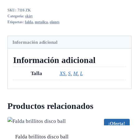
olanes
SKU:
7116 ZK
cantidad
Categoría:
skirt
Etiquetas:
falda
,
metalica
,
olanes
Información adicional
Información adicional
Talla
XS
,
S
,
M
,
L
Productos relacionados
¡Oferta!
Falda brillitos disco ball