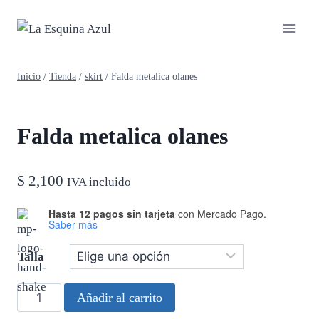
Saltar
al
contenido
Inicio
/
Tienda
/
skirt
/
Falda metalica olanes
Falda metalica olanes
$
2,100
IVA incluido
Hasta 12 pagos sin tarjeta
con Mercado Pago.
Saber más
Talla
Falda
Añadir al carrito
metalica