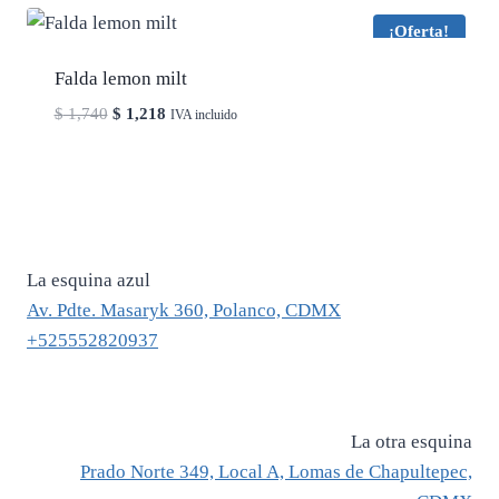
$ 3,800.
$ 2,660.
¡Oferta!
Falda lemon milt
El
El
$
1,740
$
1,218
IVA incluido
precio
precio
original
actual
era:
es:
$ 1,740.
$ 1,218.
La esquina azul
Av. Pdte. Masaryk 360, Polanco, CDMX
+525552820937
La otra esquina
Prado Norte 349, Local A, Lomas de Chapultepec,