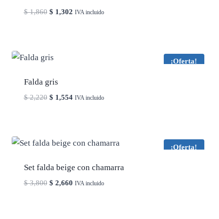
El
El
$
1,860
$
1,302
IVA incluido
precio
precio
original
actual
era:
es:
$ 1,860.
$ 1,302.
¡Oferta!
Falda gris
El
El
$
2,220
$
1,554
IVA incluido
precio
precio
original
actual
era:
es:
$ 2,220.
$ 1,554.
¡Oferta!
Set falda beige con chamarra
El
El
$
3,800
$
2,660
IVA incluido
precio
precio
original
actual
era:
es: