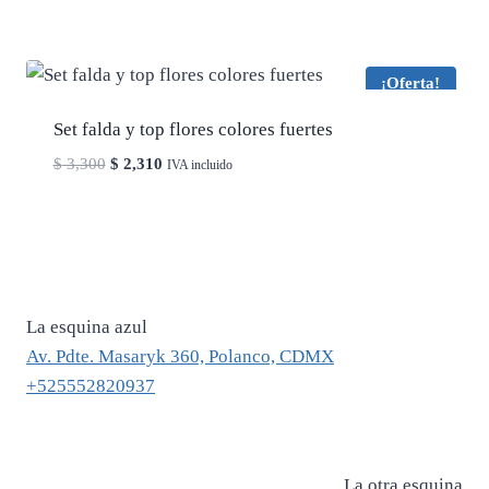
¡Oferta!
Set falda y top flores colores fuertes
El
El
$
3,300
$
2,310
IVA incluido
precio
precio
original
actual
era:
es:
$ 3,300.
$ 2,310.
La esquina azul
Av. Pdte. Masaryk 360, Polanco, CDMX
+525552820937
La otra esquina