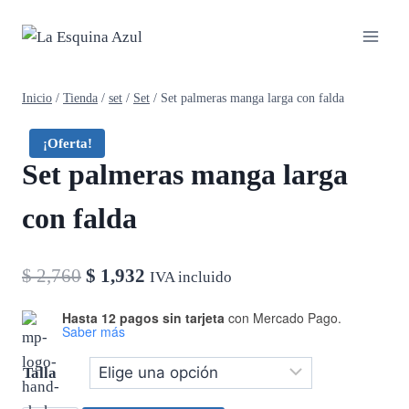
Saltar
al
contenido
Inicio
/
Tienda
/
set
/
Set
/
Set palmeras manga larga con falda
¡Oferta!
Set palmeras manga larga
con falda
El
El
$
2,760
$
1,932
IVA incluido
precio
precio
Hasta 12 pagos sin tarjeta
con Mercado Pago.
Saber más
original
actual
era:
es:
Talla
$ 2,760.
$ 1,932.