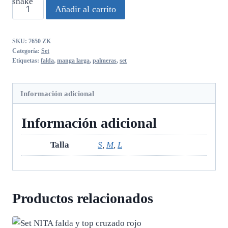
Set
Añadir al carrito
palmeras
manga
SKU:
7650 ZK
larga
Categoría:
Set
con
Etiquetas:
falda
,
manga larga
,
palmeras
,
set
falda
cantidad
Información adicional
Información adicional
Talla
S
,
M
,
L
Productos relacionados