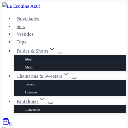
Saltar
al
Novedades
contenido
Sets
Vestidos
Tops
Faldas & Shorts
Maxi
Short
Chamarras & Sweaters
Jackets
Chalecos
Pantalones
Jumpsuites
0