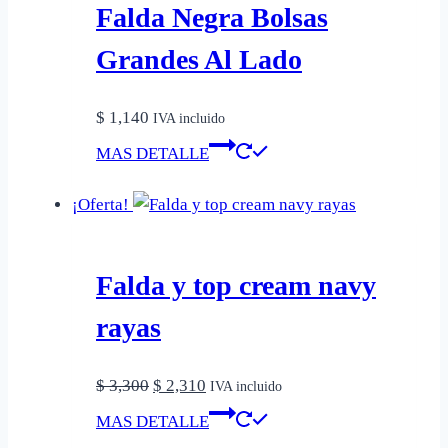
Las
Falda Negra Bolsas
opciones
Grandes Al Lado
se
pueden
$
1,140
elegir
IVA incluido
Este
en
MAS DETALLE
producto
la
tiene
página
¡Oferta!
múltiples
de
variantes.
producto
Las
Falda y top cream navy
opciones
rayas
se
pueden
El
El
$
3,300
$
2,310
elegir
IVA incluido
precio
precio
Este
en
MAS DETALLE
original
actual
producto
la