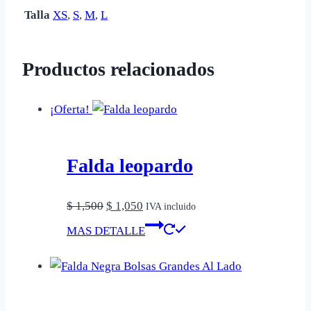
Talla
XS
,
S
,
M
,
L
Productos relacionados
¡Oferta!
Falda leopardo
El
El
$
1,500
$
1,050
IVA incluido
precio
precio
Este
MAS DETALLE
original
actual
producto
era:
es:
tiene
$ 1,500.
$ 1,050.
múltiples
variantes.