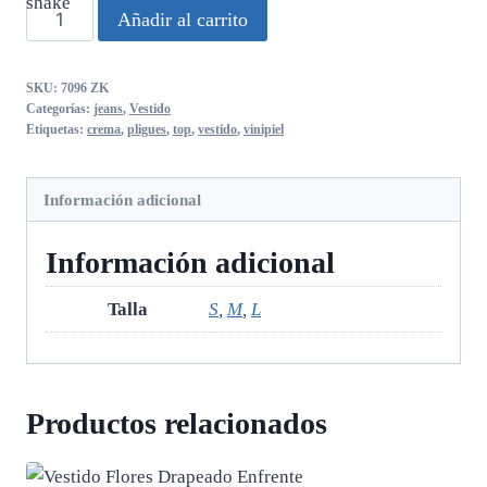
Vestido
Añadir al carrito
pligues
crema
SKU:
7096 ZK
con
Categorías:
jeans
,
Vestido
top
Etiquetas:
crema
,
pligues
,
top
,
vestido
,
vinipiel
vinipiel
cantidad
Información adicional
Información adicional
Talla
S
,
M
,
L
Productos relacionados