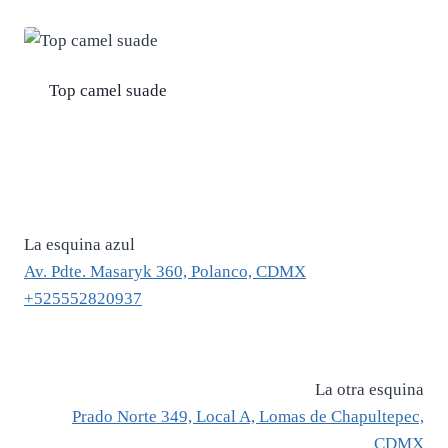
Top camel suade
La esquina azul
Av. Pdte. Masaryk 360, Polanco, CDMX
+525552820937
La otra esquina
Prado Norte 349, Local A, Lomas de Chapultepec,
CDMX