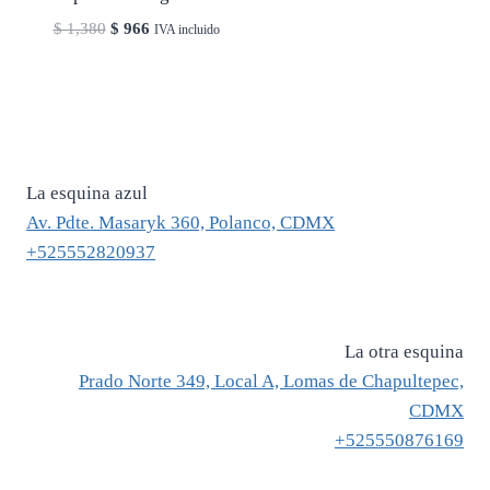
El
El
$
1,380
$
966
IVA incluido
precio
precio
original
actual
era:
es:
$ 1,380.
$ 966.
La esquina azul
Av. Pdte. Masaryk 360, Polanco, CDMX
+525552820937
La otra esquina
Prado Norte 349, Local A, Lomas de Chapultepec,
CDMX
+525550876169