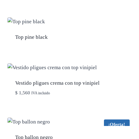
original
actual
era:
es:
$ 3,300.
$ 2,310.
Top pine black
Vestido pligues crema con top vinipiel
$
1,560
IVA incluido
¡Oferta!
Top ballon negro