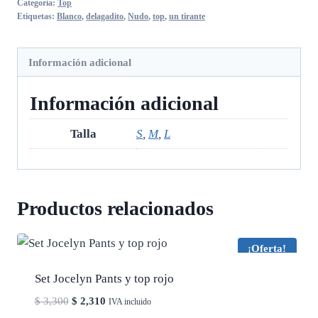
Categoría:
Top
Etiquetas:
Blanco
,
delagadito
,
Nudo
,
top
,
un tirante
Información adicional
Información adicional
Talla
S
,
M
,
L
Productos relacionados
¡Oferta!
Set Jocelyn Pants y top rojo
El
El
$
3,300
$
2,310
IVA incluido
precio
precio