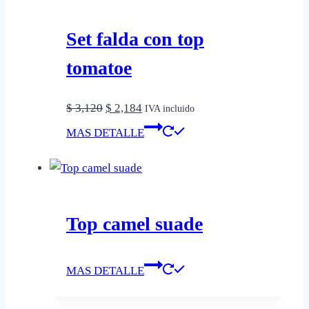
página
variantes.
de
Las
Set falda con top
producto
opciones
tomatoe
se
pueden
El
El
$
3,120
$
2,184
elegir
IVA incluido
precio
precio
Este
en
MAS DETALLE
original
actual
producto
la
era:
es:
tiene
página
$ 3,120.
$ 2,184.
múltiples
de
variantes.
producto
Las
Top camel suade
opciones
se
MAS DETALLE
pueden
elegir