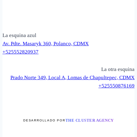
en
la
página
de
producto
La esquina azul
Av. Pdte. Masaryk 360, Polanco, CDMX
+525552820937
La otra esquina
Prado Norte 349, Local A, Lomas de Chapultepec, CDMX
+525550876169
THE CLUSTER AGENCY
DESARROLLADO POR