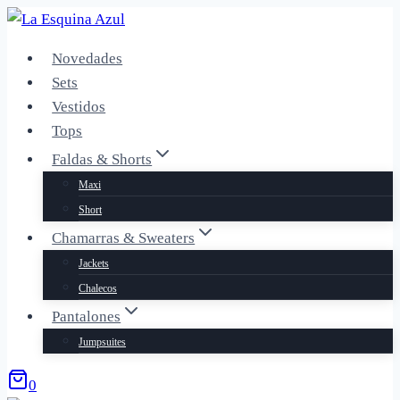
Saltar
al
Novedades
contenido
Sets
Vestidos
Tops
Faldas & Shorts
Maxi
Short
Chamarras & Sweaters
Jackets
Chalecos
Pantalones
Jumpsuites
0