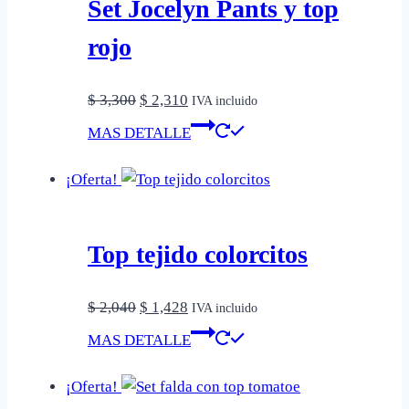
Set Jocelyn Pants y top
rojo
El
El
$
3,300
$
2,310
IVA incluido
precio
precio
Este
MAS DETALLE
original
actual
producto
era:
es:
tiene
¡Oferta!
$ 3,300.
$ 2,310.
múltiples
variantes.
Las
Top tejido colorcitos
opciones
se
El
El
$
2,040
$
1,428
IVA incluido
pueden
precio
precio
Este
MAS DETALLE
elegir
original
actual
producto
en
era:
es:
tiene
¡Oferta!
la
$ 2,040.
$ 1,428.
múltiples