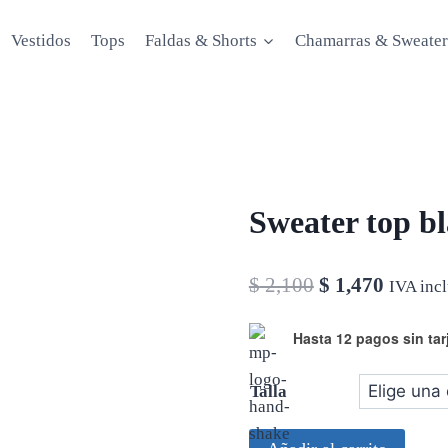
Vestidos
Tops
Faldas & Shorts
Chamarras & Sweater
Sweater top bl
El
El
$
2,100
$
1,470
IVA inc
precio
precio
Hasta 12 pagos sin tar
original
actual
era:
es:
Talla
$ 2,100.
$ 1,470
Sweater