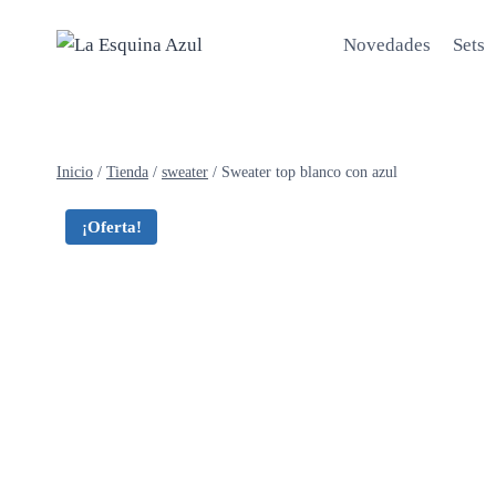
Saltar
al
Novedades
Sets
contenido
Inicio
/
Tienda
/
sweater
/
Sweater top blanco con azul
¡Oferta!