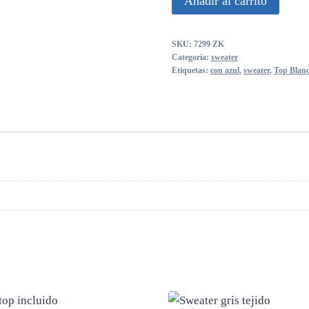
Añadir al carrito
top
blanco
SKU:
7299 ZK
con
Categoría:
sweater
azul
Etiquetas:
con azul
,
sweater
,
Top Blan
cantidad