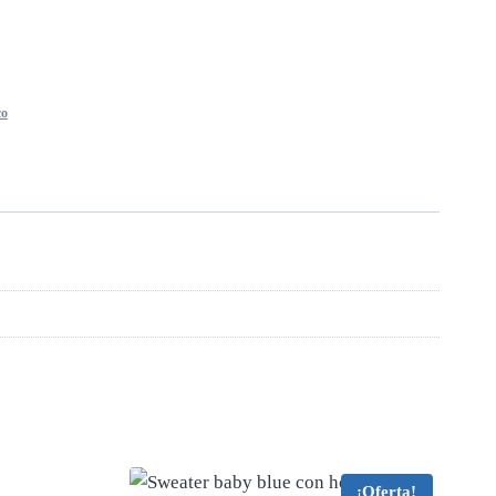
co
¡Oferta!