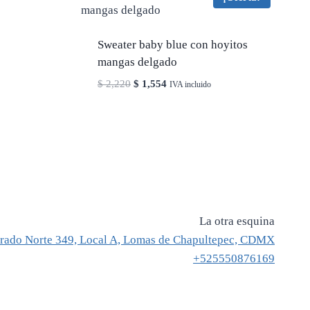
Sweater baby blue con hoyitos
mangas delgado
El
El
$
2,220
$
1,554
IVA incluido
precio
precio
original
actual
era:
es:
$ 2,220.
$ 1,554.
La otra esquina
rado Norte 349, Local A, Lomas de Chapultepec, CDMX
+525550876169