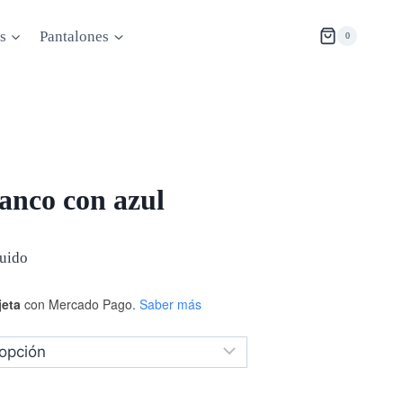
s
Pantalones
0
anco con azul
luido
jeta
con Mercado Pago.
Saber más
.