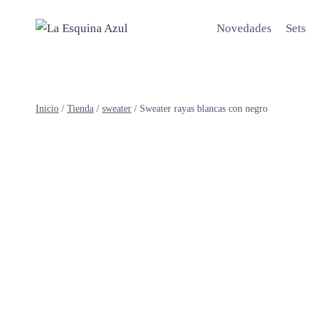
Saltar
al
Novedades
Sets
contenido
Inicio
/
Tienda
/
sweater
/
Sweater rayas blancas con negro