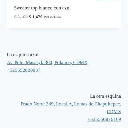
Sweater top blanco con azul
El
El
$
2,100
$
1,470
IVA incluido
precio
precio
original
actual
era:
es:
$ 2,100.
$ 1,470.
La esquina azul
Av. Pdte. Masaryk 360, Polanco, CDMX
+525552820937
La otra esquina
Prado Norte 349, Local A, Lomas de Chapultepec,
CDMX
+525550876169