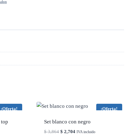
talon
¡Oferta!
¡Oferta!
 top
Set blanco con negro
El
El
$
3,864
$
2,704
IVA incluido
precio
precio