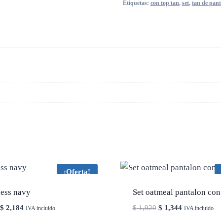
Etiquetas:
con top tan
,
set
,
tan de pan
¡Oferta!
ness navy
Set oatmeal pantalon con
El
El
El
El
$
2,184
$
1,920
$
1,344
IVA incluido
IVA incluido
precio
precio
precio
precio