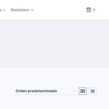
s
Pantalones
0