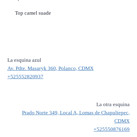
Top camel suade
La esquina azul
Av. Pdte. Masaryk 360, Polanco, CDMX
+525552820937
La otra esquina
Prado Norte 349, Local A, Lomas de Chapultepec,
CDMX
+525550876169