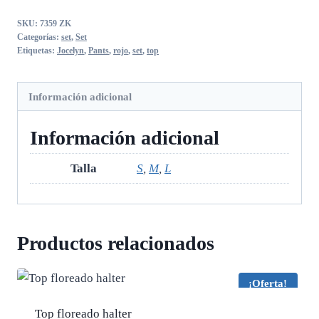
Pants
SKU:
7359 ZK
y
Categorías:
set
,
Set
top
Etiquetas:
Jocelyn
,
Pants
,
rojo
,
set
,
top
rojo
cantidad
Información adicional
Información adicional
Talla
S
,
M
,
L
Productos relacionados
¡Oferta!
Top floreado halter