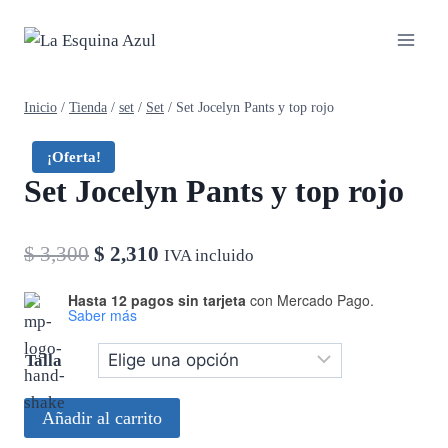
Saltar
al
contenido
Inicio
/
Tienda
/
set
/
Set
/
Set Jocelyn Pants y top rojo
¡Oferta!
Set Jocelyn Pants y top rojo
El
El
$
3,300
$
2,310
IVA incluido
precio
precio
Hasta 12 pagos sin tarjeta
con Mercado Pago.
Saber más
original
actual
era:
es:
Talla
$ 3,300.
$ 2,310.
Set
Añadir al carrito
Jocelyn