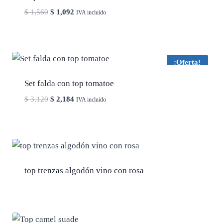
El
El
$
1,560
$
1,092
IVA incluido
precio
precio
original
actual
era:
es:
$ 1,560.
$ 1,092.
¡Oferta!
Set falda con top tomatoe
El
El
$
3,120
$
2,184
IVA incluido
precio
precio
original
actual
era:
es:
$ 3,120.
$ 2,184.
top trenzas algodón vino con rosa