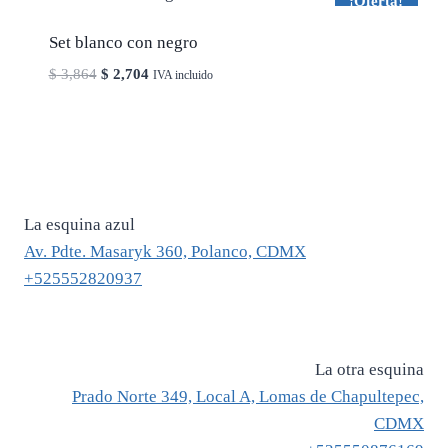
¡Oferta!
Set blanco con negro
El
El
$
3,864
$
2,704
IVA incluido
precio
precio
original
actual
era:
es:
$ 3,864.
$ 2,704.
La esquina azul
Av. Pdte. Masaryk 360, Polanco, CDMX
+525552820937
La otra esquina
Prado Norte 349, Local A, Lomas de Chapultepec,
CDMX