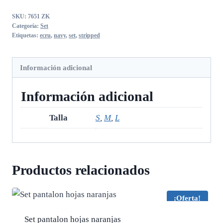
ecru
SKU:
7651 ZK
con
Categoría:
Set
navy
Etiquetas:
ecru
,
navy
,
set
,
stripped
cantidad
Información adicional
Información adicional
Talla
S
,
M
,
L
Productos relacionados
¡Oferta!
Set pantalon hojas naranjas