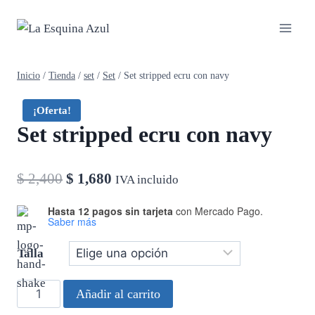
Saltar
al
contenido
Inicio
/
Tienda
/
set
/
Set
/
Set stripped ecru con navy
¡Oferta!
Set stripped ecru con navy
El
El
$
2,400
$
1,680
IVA incluido
precio
precio
Hasta 12 pagos sin tarjeta
con Mercado Pago.
Saber más
original
actual
era:
es:
Talla
$ 2,400.
$ 1,680.
Set
Añadir al carrito
stripped