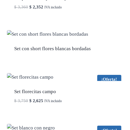
El
El
$
3,360
$
2,352
IVA incluido
precio
precio
original
actual
era:
es:
$ 3,360.
$ 2,352.
Set con short flores blancas bordadas
¡Oferta!
Set florecitas campo
El
El
$
3,750
$
2,625
IVA incluido
precio
precio
original
actual
era:
es:
$ 3,750.
$ 2,625.