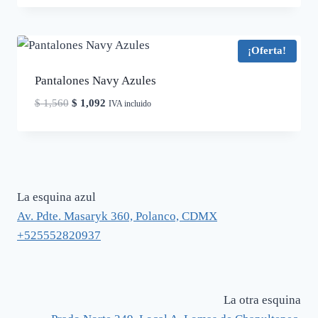
original
actual
era:
es:
$ 1,620.
$ 1,134.
¡Oferta!
Pantalones Navy Azules
El
El
$
1,560
$
1,092
IVA incluido
precio
precio
original
actual
era:
es:
$ 1,560.
$ 1,092.
La esquina azul
Av. Pdte. Masaryk 360, Polanco, CDMX
+525552820937
La otra esquina