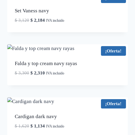
Set Vaness navy
El
El
$
3,120
$
2,184
IVA incluido
precio
precio
original
actual
era:
es:
$ 3,120.
$ 2,184.
¡Oferta!
Falda y top cream navy rayas
El
El
$
3,300
$
2,310
IVA incluido
precio
precio
original
actual
era:
es:
$ 3,300.
$ 2,310.
¡Oferta!
Cardigan dark navy
El
El
$
1,620
$
1,134
IVA incluido
precio
precio