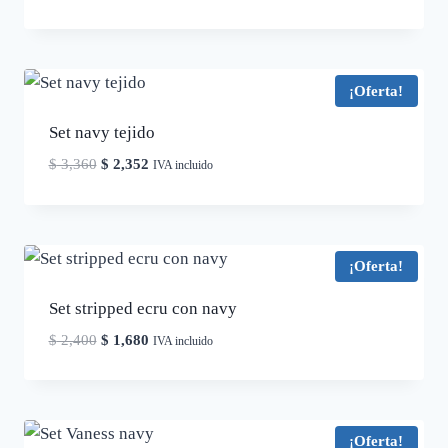
¡Oferta!
Set navy tejido
El
El
$
3,360
$
2,352
IVA incluido
precio
precio
original
actual
era:
es:
$ 3,360.
$ 2,352.
¡Oferta!
Set stripped ecru con navy
El
El
$
2,400
$
1,680
IVA incluido
precio
precio
original
actual
era:
es:
$ 2,400.
$ 1,680.
¡Oferta!