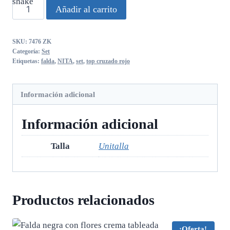
Set
Añadir al carrito
NITA
falda
SKU:
7476 ZK
y
Categoría:
Set
top
Etiquetas:
falda
,
NITA
,
set
,
top cruzado rojo
cruzado
rojo
Información adicional
cantidad
Información adicional
Talla
Unitalla
Productos relacionados
¡Oferta!