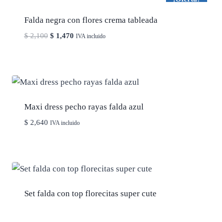
Falda negra con flores crema tableada
El
El
$
2,100
$
1,470
IVA incluido
precio
precio
original
actual
era:
es:
$ 2,100.
$ 1,470.
Maxi dress pecho rayas falda azul
$
2,640
IVA incluido
Set falda con top florecitas super cute