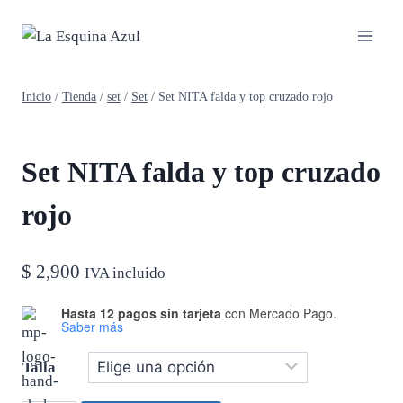
Saltar
al
contenido
Inicio
/
Tienda
/
set
/
Set
/
Set NITA falda y top cruzado rojo
Set NITA falda y top cruzado
rojo
$
2,900
IVA incluido
Hasta 12 pagos sin tarjeta
con Mercado Pago.
Saber más
Talla