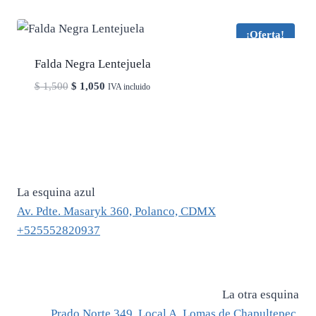
¡Oferta!
Falda Negra Lentejuela
El
El
$
1,500
$
1,050
IVA incluido
precio
precio
original
actual
era:
es:
$ 1,500.
$ 1,050.
La esquina azul
Av. Pdte. Masaryk 360, Polanco, CDMX
+525552820937
La otra esquina
Prado Norte 349, Local A, Lomas de Chapultepec,