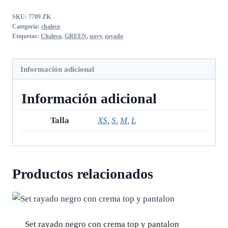
navy
SKU:
7709 ZK
rayado
Categoría:
chaleco
cantidad
Etiquetas:
Chaleco
,
GREEN
,
navy
,
rayado
Información adicional
Información adicional
Talla
XS
,
S
,
M
,
L
Productos relacionados
Set rayado negro con crema top y pantalon