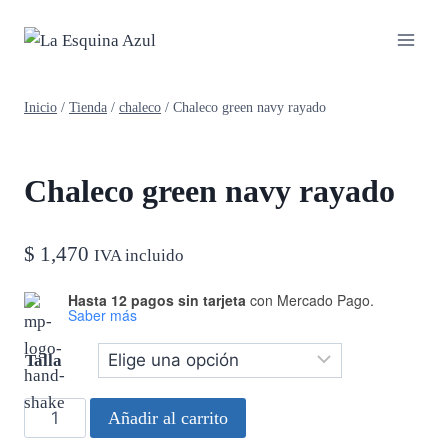
Saltar
al
contenido
Inicio
/
Tienda
/
chaleco
/
Chaleco green navy rayado
Chaleco green navy rayado
$
1,470
IVA incluido
Hasta 12 pagos sin tarjeta
con Mercado Pago.
Saber más
Talla
Chaleco
Añadir al carrito
green