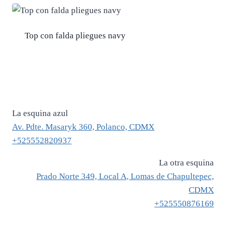
$ 3,540.
$ 2,748.
Top con falda pliegues navy
La esquina azul
Av. Pdte. Masaryk 360, Polanco, CDMX
+525552820937
La otra esquina
Prado Norte 349, Local A, Lomas de Chapultepec,
CDMX
+525550876169