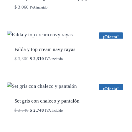
$
3,060
IVA incluido
¡Oferta!
Falda y top cream navy rayas
El
El
$
3,300
$
2,310
IVA incluido
precio
precio
original
actual
era:
es:
$ 3,300.
$ 2,310.
¡Oferta!
Set gris con chaleco y pantalón
El
El
$
3,540
$
2,748
IVA incluido
precio
precio
original
actual
era:
es: