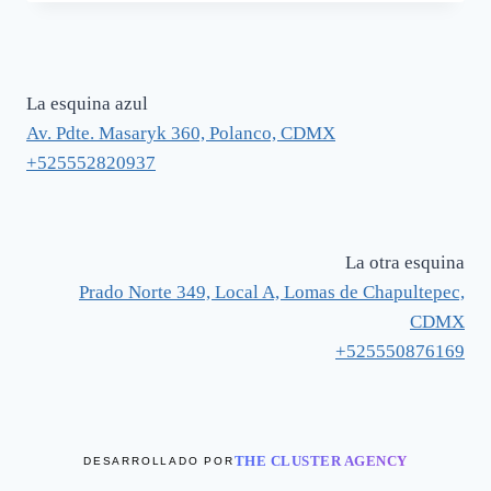
original
actual
era:
es:
$ 2,340.
$ 1,638.
La esquina azul
Av. Pdte. Masaryk 360, Polanco, CDMX
+525552820937
La otra esquina
Prado Norte 349, Local A, Lomas de Chapultepec,
CDMX
+525550876169
THE CLUSTER AGENCY
DESARROLLADO POR