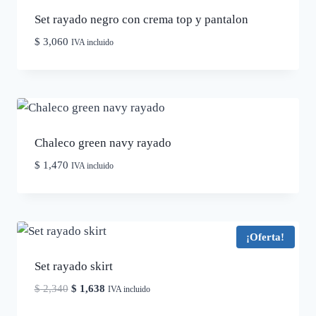
Set rayado negro con crema top y pantalon
$
3,060
IVA incluido
Chaleco green navy rayado
$
1,470
IVA incluido
¡Oferta!
Set rayado skirt
El
El
$
2,340
$
1,638
IVA incluido
precio
precio