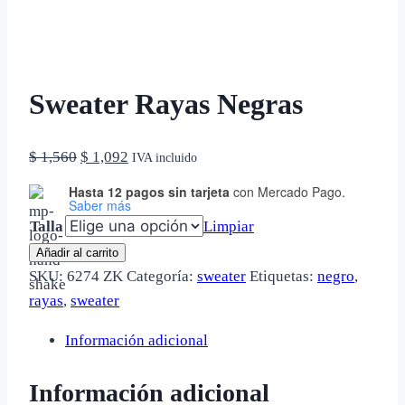
Sweater Rayas Negras
El
El
$
1,560
$
1,092
IVA incluido
precio
precio
Hasta 12 pagos sin tarjeta
con Mercado Pago.
Saber más
original
actual
Talla
Limpiar
era:
es:
Sweater
$ 1,560.
$ 1,092.
Añadir al carrito
Rayas
SKU:
6274 ZK
Categoría:
sweater
Etiquetas:
negro
,
Negras
rayas
,
sweater
cantidad
Información adicional
Información adicional