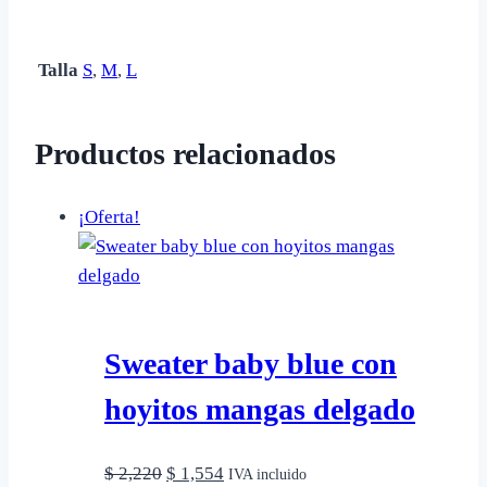
Talla
S
,
M
,
L
Productos relacionados
¡Oferta!
Sweater baby blue con
hoyitos mangas delgado
El
El
$
2,220
$
1,554
IVA incluido