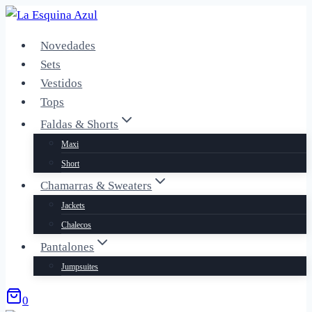
Saltar
al
Novedades
contenido
Sets
Vestidos
Tops
Faldas & Shorts
Maxi
Short
Chamarras & Sweaters
Jackets
Chalecos
Pantalones
Jumpsuites
0