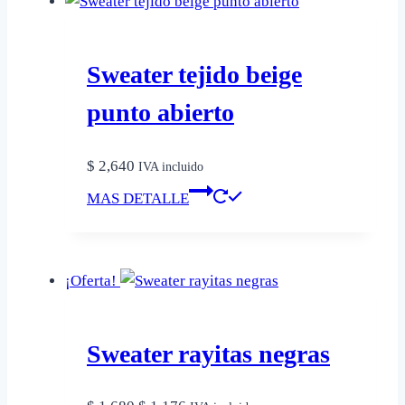
variantes.
Las
opciones
Sweater tejido beige
se
pueden
punto abierto
elegir
en
$
2,640
IVA incluido
la
Este
MAS DETALLE
página
producto
de
tiene
producto
múltiples
¡Oferta!
variantes.
Las
opciones
Sweater rayitas negras
se
pueden