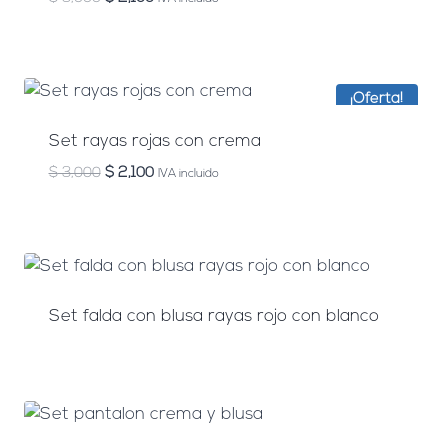
precio
precio
original
actual
era:
es:
$ 3,000.
$ 2,100.
¡Oferta!
Set rayas rojas con crema
El
El
$
3,000
$
2,100
IVA incluido
precio
precio
original
actual
era:
es:
$ 3,000.
$ 2,100.
Set falda con blusa rayas rojo con blanco