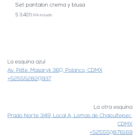
Set pantalon crema y blusa
$
3,420
IVA incluido
La esquina azul
Av. Pdte. Masaryk 360, Polanco, CDMX
+525552820937
La otra esquina
Prado Norte 349, Local A, Lomas de Chapultepec,
CDMX
+525550876169