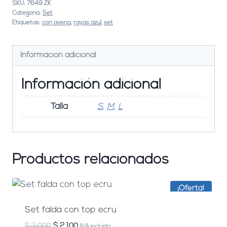
SKU:
7649 ZK
Categoría:
Set
Etiquetas:
con avena
,
rayas azul
,
set
Información adicional
Información adicional
Talla
S
,
M
,
L
Productos relacionados
¡Oferta!
Set falda con top ecru
El
El
$
3,000
$
2,100
IVA incluido