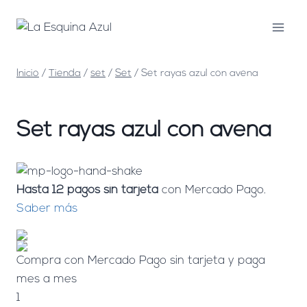
Saltar
al
contenido
Inicio
/
Tienda
/
set
/
Set
/
Set rayas azul con avena
Set rayas azul con avena
Hasta 12 pagos sin tarjeta
con Mercado Pago.
Saber más
Compra con Mercado Pago sin tarjeta y paga
mes a mes
1