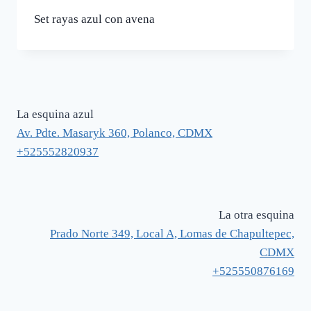
Set rayas azul con avena
La esquina azul
Av. Pdte. Masaryk 360, Polanco, CDMX
+525552820937
La otra esquina
Prado Norte 349, Local A, Lomas de Chapultepec,
CDMX
+525550876169