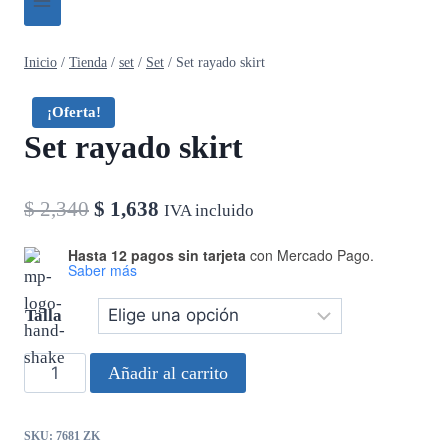
Inicio
/
Tienda
/
set
/
Set
/
Set rayado skirt
¡Oferta!
Set rayado skirt
El
El
$
2,340
$
1,638
IVA incluido
precio
precio
Hasta 12 pagos sin tarjeta
con Mercado Pago.
Saber más
original
actual
era:
es:
Talla
$ 2,340.
$ 1,638.
Set
Añadir al carrito
rayado
skirt
SKU:
7681 ZK
cantidad