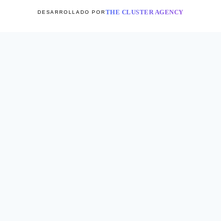
THE CLUSTER AGENCY
DESARROLLADO POR
Novedades
Sets
Vestidos
Tops
Alternar
Faldas & Shorts
menú
Maxi
hijo
Short
Alternar
Chamarras & Sweaters
menú
Jackets
hijo
Chalecos
Alternar
Pantalones
menú
Jumpsuites
hijo