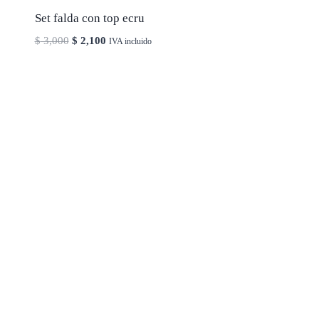
Set falda con top ecru
El
El
$
3,000
$
2,100
IVA incluido
precio
precio
original
actual
era:
es:
$ 3,000.
$ 2,100.