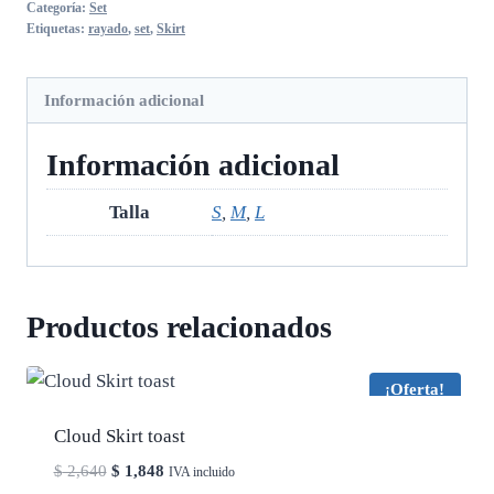
Categoría:
Set
Etiquetas:
rayado
,
set
,
Skirt
Información adicional
Información adicional
Talla
S
,
M
,
L
Productos relacionados
¡Oferta!
Cloud Skirt toast
El
El
$
2,640
$
1,848
IVA incluido