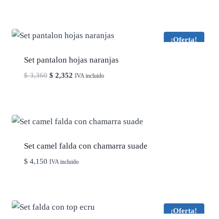
precio
precio
original
actual
era:
es:
$ 2,640.
$ 1,848.
¡Oferta!
Set pantalon hojas naranjas
El
El
$
3,360
$
2,352
IVA incluido
precio
precio
original
actual
era:
es:
$ 3,360.
$ 2,352.
Set camel falda con chamarra suade
$
4,150
IVA incluido
¡Oferta!