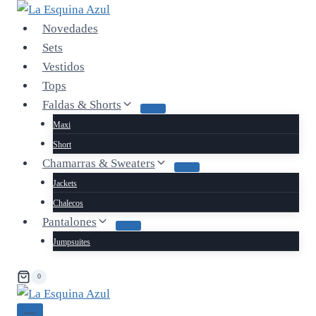
Saltar
al
Novedades
contenido
Sets
Vestidos
Tops
Faldas & Shorts
Maxi
Short
Chamarras & Sweaters
Jackets
Chalecos
Pantalones
Jumpsuites
0