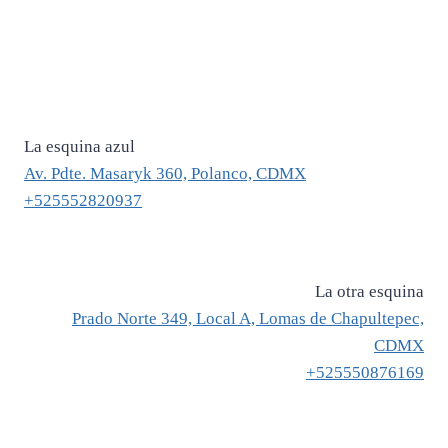
La esquina azul
Av. Pdte. Masaryk 360, Polanco, CDMX
+525552820937
La otra esquina
Prado Norte 349, Local A, Lomas de Chapultepec,
CDMX
+525550876169