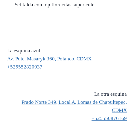
Set falda con top florecitas super cute
La esquina azul
Av. Pdte. Masaryk 360, Polanco, CDMX
+525552820937
La otra esquina
Prado Norte 349, Local A, Lomas de Chapultepec,
CDMX
+525550876169