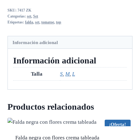
con
SKU:
7417 ZK
top
Categorías:
set
,
Set
tomatoe
Etiquetas:
falda
,
set
,
tomatoe
,
top
cantidad
Información adicional
Información adicional
Talla
S
,
M
,
L
Productos relacionados
¡Oferta!
Falda negra con flores crema tableada