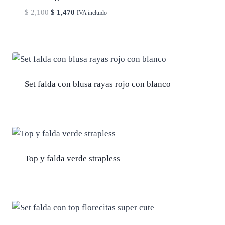
El
El
$
2,100
$
1,470
IVA incluido
precio
precio
original
actual
era:
es:
$ 2,100.
$ 1,470.
Set falda con blusa rayas rojo con blanco
Top y falda verde strapless