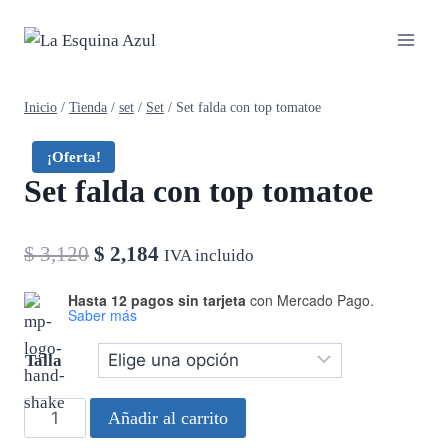
Saltar
al
contenido
Inicio
/
Tienda
/
set
/
Set
/
Set falda con top tomatoe
¡Oferta!
Set falda con top tomatoe
El
El
$
3,120
$
2,184
IVA incluido
precio
precio
Hasta 12 pagos sin tarjeta
con Mercado Pago.
Saber más
original
actual
era:
es:
Talla
$ 3,120.
$ 2,184.
Set
Añadir al carrito
falda