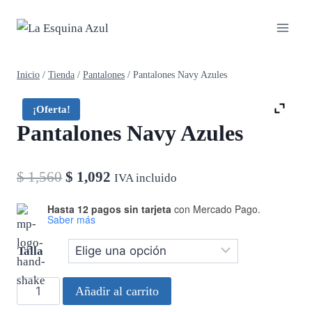
Saltar
al
contenido
Inicio
/
Tienda
/
Pantalones
/
Pantalones Navy Azules
¡Oferta!
Pantalones Navy Azules
El
El
$
1,560
$
1,092
IVA incluido
precio
precio
Hasta 12 pagos sin tarjeta
con Mercado Pago.
Saber más
original
actual
era:
es:
Talla
$ 1,560.
$ 1,092.
Pantalones
Añadir al carrito
Navy