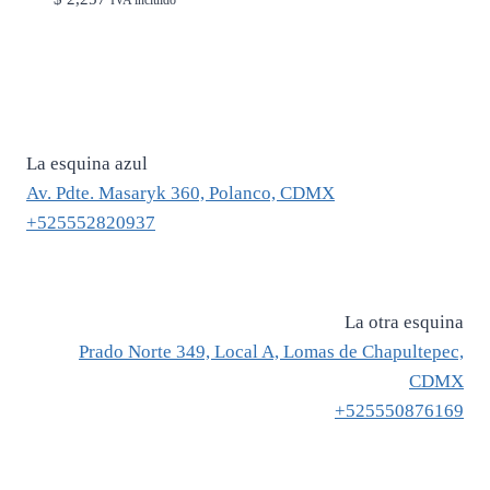
IVA incluido
La esquina azul
Av. Pdte. Masaryk 360, Polanco, CDMX
+525552820937
La otra esquina
Prado Norte 349, Local A, Lomas de Chapultepec,
CDMX
+525550876169