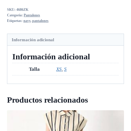
Azules
SKU:
4686ZK
cantidad
Categoría:
Pantalones
Etiquetas:
navy
,
pantalones
Información adicional
Información adicional
Talla
XS
,
S
Productos relacionados