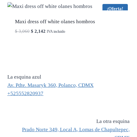
¡Oferta!
Maxi dress off white olanes hombros
El
El
$
3,060
$
2,142
IVA incluido
precio
precio
original
actual
era:
es:
$ 3,060.
$ 2,142.
La esquina azul
Av. Pdte. Masaryk 360, Polanco, CDMX
+525552820937
La otra esquina
Prado Norte 349, Local A, Lomas de Chapultepec,