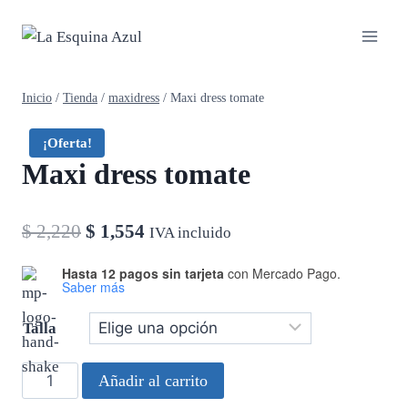
Saltar
al
contenido
Inicio
/
Tienda
/
maxidress
/
Maxi dress tomate
¡Oferta!
Maxi dress tomate
El
El
$
2,220
$
1,554
IVA incluido
precio
precio
Hasta 12 pagos sin tarjeta
con Mercado Pago.
Saber más
original
actual
era:
es:
Talla
$ 2,220.
$ 1,554.
Maxi
Añadir al carrito
dress