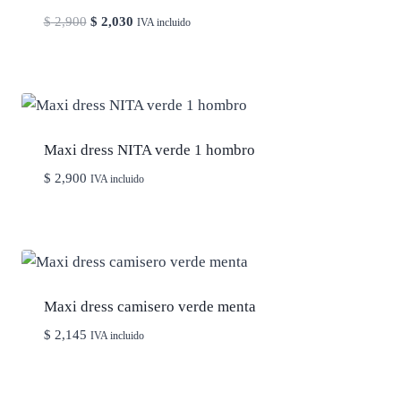
El
El
$
2,900
$
2,030
IVA incluido
precio
precio
original
actual
era:
es:
$ 2,900.
$ 2,030.
Maxi dress NITA verde 1 hombro
$
2,900
IVA incluido
Maxi dress camisero verde menta
$
2,145
IVA incluido