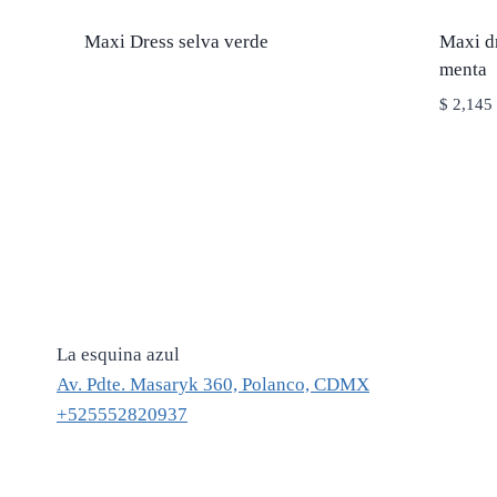
Maxi Dress selva verde
Maxi d
menta
$
2,145
La esquina azul
Av. Pdte. Masaryk 360, Polanco, CDMX
+525552820937