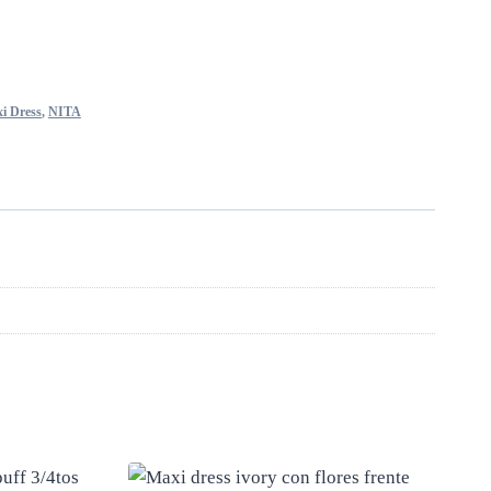
i Dress
,
NITA