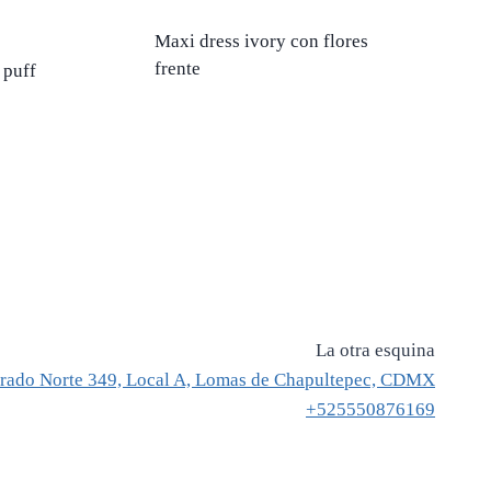
Maxi dress ivory con flores
frente
 puff
La otra esquina
rado Norte 349, Local A, Lomas de Chapultepec, CDMX
+525550876169