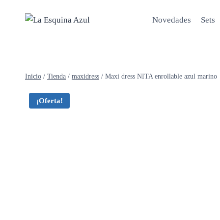
Saltar
al
Novedades
Sets
contenido
Inicio
/
Tienda
/
maxidress
/
Maxi dress NITA enrollable azul marino
¡Oferta!