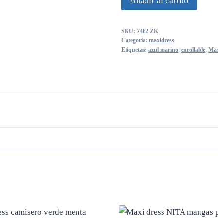
Añadir al carrito
dress
NITA
SKU:
7482 ZK
enrollable
Categoría:
maxidress
azul
Etiquetas:
azul marino
,
enrollable
,
Max
marino
cantidad