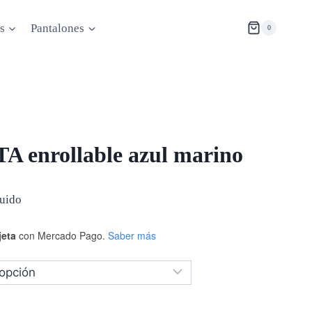
s
Pantalones
0
TA enrollable azul marino
luido
jeta
con Mercado Pago.
Saber más
.