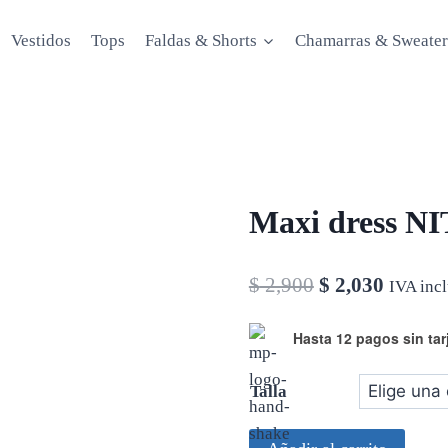
Vestidos
Tops
Faldas & Shorts
Chamarras & Sweater
Maxi dress NI
El
El
$
2,900
$
2,030
IVA inc
precio
precio
Hasta 12 pagos sin tar
original
actual
era:
es:
Talla
$ 2,900.
$ 2,030
Maxi