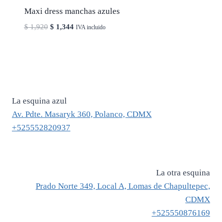
Maxi dress manchas azules
El
El
$
1,920
$
1,344
IVA incluido
precio
precio
original
actual
era:
es:
$ 1,920.
$ 1,344.
La esquina azul
Av. Pdte. Masaryk 360, Polanco, CDMX
+525552820937
La otra esquina
Prado Norte 349, Local A, Lomas de Chapultepec,
CDMX
+525550876169