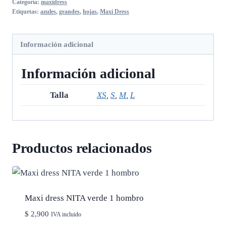
Categoría:
maxidress
Etiquetas:
azules
,
grandes
,
hojas
,
Maxi Dress
Información adicional
Información adicional
Talla
XS
,
S
,
M
,
L
Productos relacionados
Maxi dress NITA verde 1 hombro
$
2,900
IVA incluido