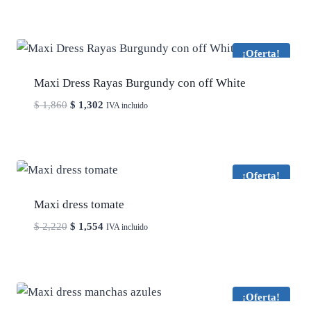
¡Oferta!
Maxi Dress Rayas Burgundy con off White
El
El
$
1,860
$
1,302
IVA incluido
precio
precio
original
actual
era:
es:
$ 1,860.
$ 1,302.
¡Oferta!
Maxi dress tomate
El
El
$
2,220
$
1,554
IVA incluido
precio
precio
original
actual
era:
es:
$ 2,220.
$ 1,554.
¡Oferta!