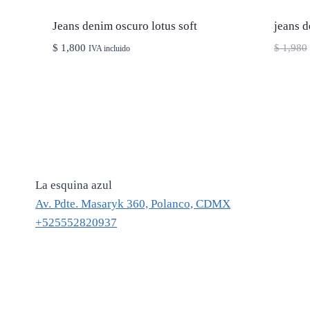
Jeans denim oscuro lotus soft
jeans 
$
1,800
$
1,980
IVA incluido
La esquina azul
Av. Pdte. Masaryk 360, Polanco, CDMX
+525552820937