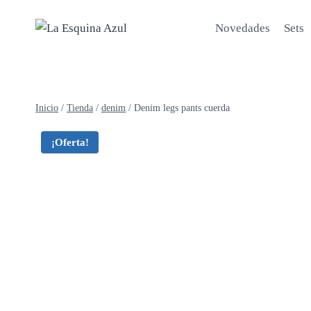
Saltar
al
Novedades
Sets
contenido
Inicio
/
Tienda
/
denim
/
Denim legs pants cuerda
¡Oferta!