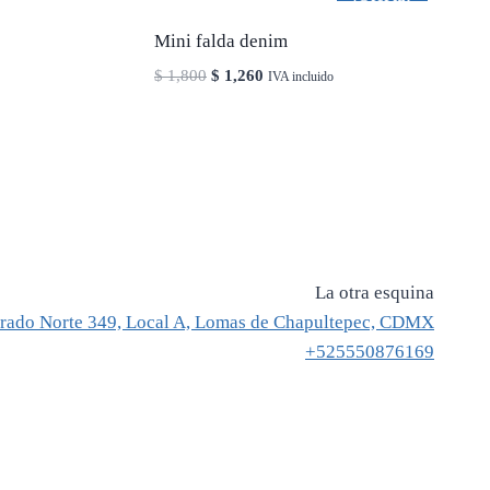
Mini falda denim
El
El
$
1,800
$
1,260
IVA incluido
precio
precio
original
actual
era:
es:
$ 1,800.
$ 1,260.
La otra esquina
rado Norte 349, Local A, Lomas de Chapultepec, CDMX
+525550876169