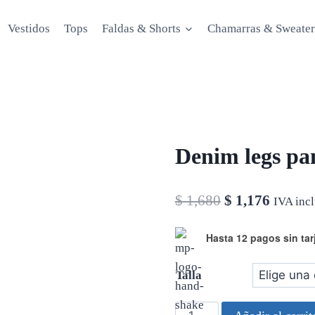
Vestidos
Tops
Faldas & Shorts
Chamarras & Sweater
Denim legs pa
El
El
$
1,680
$
1,176
IVA inc
precio
precio
Hasta 12 pagos sin tar
original
actual
era:
es:
Talla
$ 1,680.
$ 1,176
Denim