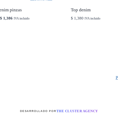
denim pinzas
Top denim
El
El
$
1,386
$
1,380
IVA incluido
IVA incluido
precio
precio
original
actual
era:
es:
$ 1,980.
$ 1,386.
P
THE CLUSTER AGENCY
DESARROLLADO POR