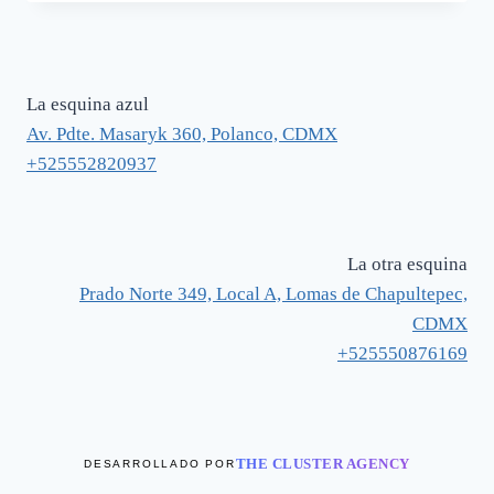
original
actual
era:
es:
$ 1,845.
$ 1,292.
La esquina azul
Av. Pdte. Masaryk 360, Polanco, CDMX
+525552820937
La otra esquina
Prado Norte 349, Local A, Lomas de Chapultepec,
CDMX
+525550876169
THE CLUSTER AGENCY
DESARROLLADO POR