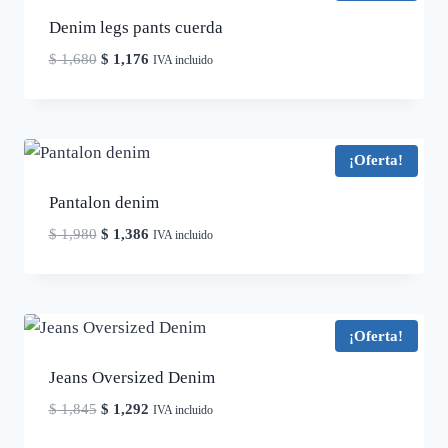
Denim legs pants cuerda
El
El
$
1,680
$
1,176
IVA incluido
precio
precio
original
actual
era:
es:
$ 1,680.
$ 1,176.
¡Oferta!
Pantalon denim
El
El
$
1,980
$
1,386
IVA incluido
precio
precio
original
actual
era:
es:
$ 1,980.
$ 1,386.
¡Oferta!
Jeans Oversized Denim
El
El
$
1,845
$
1,292
IVA incluido
precio
precio