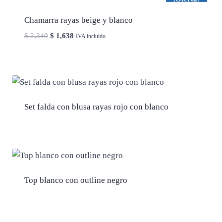
Chamarra rayas beige y blanco
El
El
$
2,340
$
1,638
IVA incluido
precio
precio
original
actual
era:
es:
$ 2,340.
$ 1,638.
Set falda con blusa rayas rojo con blanco
Top blanco con outline negro