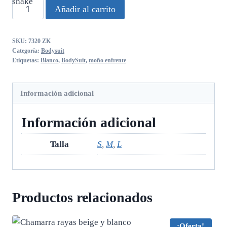
Bodysuit
Añadir al carrito
blanco
con
SKU:
7320 ZK
moño
Categoría:
Bodysuit
enfrente
Etiquetas:
Blanco
,
BodySuit
,
moño enfrente
cantidad
Información adicional
Información adicional
Talla
S
,
M
,
L
Productos relacionados
¡Oferta!