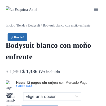
Saltar
al
contenido
Inicio
/
Tienda
/
Bodysuit
/
Bodysuit blanco con moño enfrente
¡Oferta!
Bodysuit blanco con moño
enfrente
El
El
$
1,980
$
1,386
IVA incluido
precio
precio
Hasta 12 pagos sin tarjeta
con Mercado Pago.
Saber más
original
actual
era:
es:
Talla
$ 1,980.
$ 1,386.