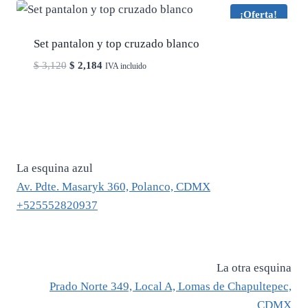
¡Oferta!
Set pantalon y top cruzado blanco
El
El
$
3,120
$
2,184
IVA incluido
precio
precio
original
actual
era:
es:
$ 3,120.
$ 2,184.
La esquina azul
Av. Pdte. Masaryk 360, Polanco, CDMX
+525552820937
La otra esquina
Prado Norte 349, Local A, Lomas de Chapultepec,
CDMX