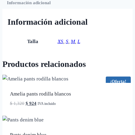
Información adicional
Información adicional
Talla
XS
,
S
,
M
,
L
Productos relacionados
¡Oferta!
Amelia pants rodilla blancos
El
El
$
1,320
$
924
IVA incluido
precio
precio
original
actual
era:
es:
$ 1,320.
$ 924.
Pants denim blue