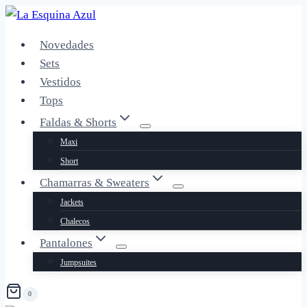
Saltar
al
Novedades
contenido
Sets
Vestidos
Tops
Faldas & Shorts
Maxi
Short
Chamarras & Sweaters
Jackets
Chalecos
Pantalones
Jumpsuites
0