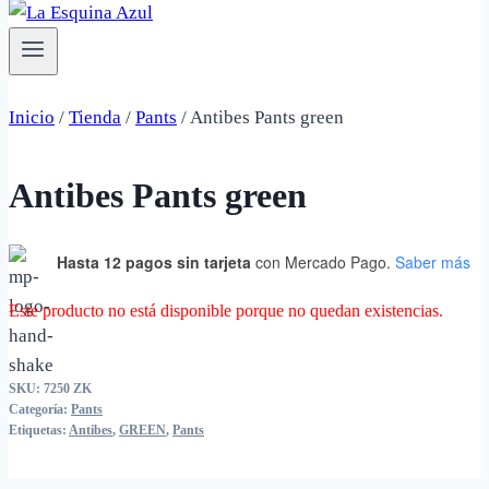
Inicio
/
Tienda
/
Pants
/
Antibes Pants green
Antibes Pants green
Hasta 12 pagos sin tarjeta
con Mercado Pago.
Saber más
Este producto no está disponible porque no quedan existencias.
SKU:
7250 ZK
Categoría:
Pants
Etiquetas:
Antibes
,
GREEN
,
Pants