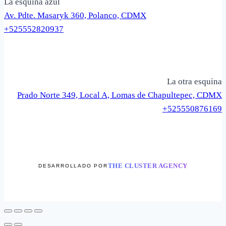
La esquina azul
Av. Pdte. Masaryk 360, Polanco, CDMX
+525552820937
La otra esquina
Prado Norte 349, Local A, Lomas de Chapultepec, CDMX
+525550876169
THE CLUSTER AGENCY
DESARROLLADO POR