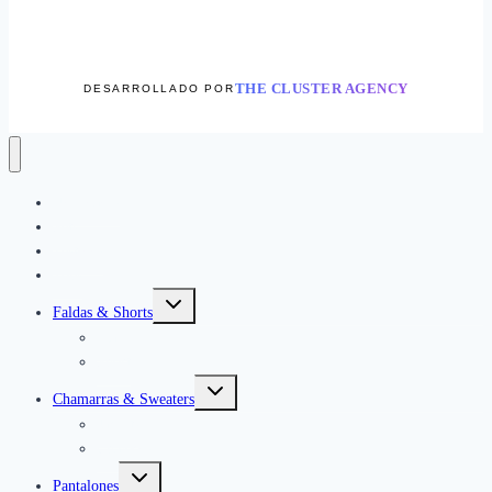
THE CLUSTER AGENCY
DESARROLLADO POR
Novedades
Sets
Vestidos
Tops
Alternar
Faldas & Shorts
menú
hijo
Maxi
Short
Alternar
Chamarras & Sweaters
menú
hijo
Jackets
Chalecos
Alternar
Pantalones
menú