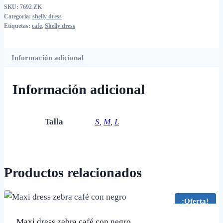
SKU:
7692 ZK
cantidad
Categoría:
shelly dress
Etiquetas:
cafe
,
Shelly dress
Información adicional
Información adicional
Talla
S
,
M
,
L
Productos relacionados
¡Oferta!
Maxi dress zebra café con negro