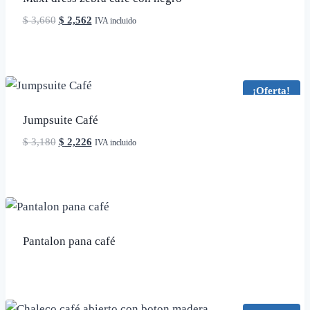
El
El
$
3,660
$
2,562
IVA incluido
precio
precio
original
actual
era:
es:
$ 3,660.
$ 2,562.
¡Oferta!
Jumpsuite Café
El
El
$
3,180
$
2,226
IVA incluido
precio
precio
original
actual
era:
es:
$ 3,180.
$ 2,226.
Pantalon pana café