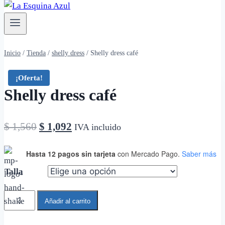
Inicio
/
Tienda
/
shelly dress
/
Shelly dress café
¡Oferta!
Shelly dress café
El
El
$
1,560
$
1,092
IVA incluido
precio
precio
Hasta 12 pagos sin tarjeta
con Mercado Pago.
Saber más
original
actual
Talla
era:
es:
$ 1,560.
$ 1,092.
Shelly
Añadir al carrito
dress
café