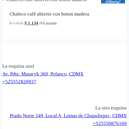
¡Oferta!
Chaleco café abierto con boton madera
El
El
$
1,620
$
1,134
IVA incluido
precio
precio
original
actual
era:
es:
$ 1,620.
$ 1,134.
La esquina azul
Av. Pdte. Masaryk 360, Polanco, CDMX
+525552820937
La otra esquina
Prado Norte 349, Local A, Lomas de Chapultepec, CDMX
+525550876169