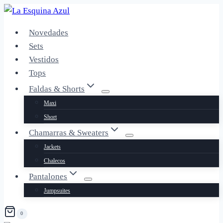
Saltar
al
Novedades
contenido
Sets
Vestidos
Tops
Faldas & Shorts
Maxi
Short
Chamarras & Sweaters
Jackets
Chalecos
Pantalones
Jumpsuites
0