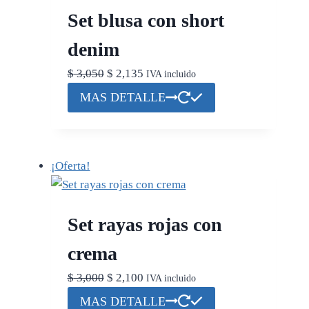
Set blusa con short
se
pueden
denim
elegir
El
El
$
3,050
$
2,135
en
IVA incluido
precio
precio
Este
la
MAS DETALLE
original
actual
producto
página
era:
es:
tiene
de
$ 3,050.
$ 2,135.
múltiples
producto
¡Oferta!
variantes.
Las
opciones
Set rayas rojas con
se
pueden
crema
elegir
El
El
$
3,000
$
2,100
en
IVA incluido
precio
precio
Este
la
MAS DETALLE