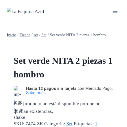
Saltar
al
contenido
Inicio
/
Tienda
/
set
/
Set
/
Set verde NITA 2 piezas 1 hombro
Set verde NITA 2 piezas 1
hombro
Hasta 12 pagos sin tarjeta
con Mercado Pago.
Saber más
Este producto no está disponible porque no
quedan existencias.
SKU:
7474 ZK
Categoría:
Set
Etiquetas:
1