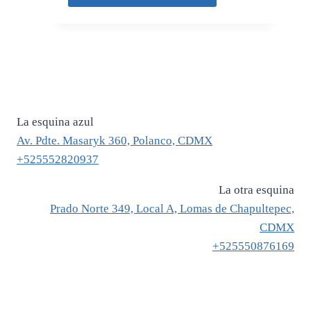
original
actual
producto
página
era:
es:
tiene
de
$ 3,000.
$ 2,100.
múltiples
producto
variantes.
Las
opciones
se
La esquina azul
pueden
Av. Pdte. Masaryk 360, Polanco, CDMX
elegir
+525552820937
en
La otra esquina
la
Prado Norte 349, Local A, Lomas de Chapultepec,
página
CDMX
de
+525550876169
producto