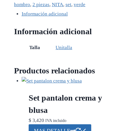
hombro
,
2 piezas
,
NITA
,
set
,
verde
Información adicional
Información adicional
Talla
Unitalla
Productos relacionados
Set pantalon crema y
blusa
$
3,420
IVA incluido
Este
MAS DETALLE