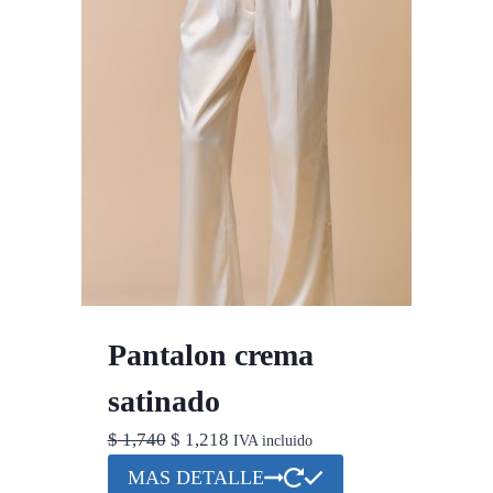
Pantalon crema
satinado
El
El
$
1,740
$
1,218
IVA incluido
precio
precio
Este
MAS DETALLE