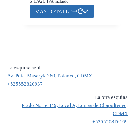
$
1,920
IVA incluido
Este
MAS DETALLE
producto
tiene
múltiples
variantes.
Las
opciones
se
La esquina azul
pueden
Av. Pdte. Masaryk 360, Polanco, CDMX
elegir
+525552820937
en
La otra esquina
la
Prado Norte 349, Local A, Lomas de Chapultepec,
página
CDMX
de
+525550876169
producto