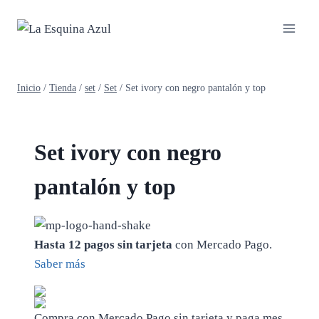
Saltar
al
contenido
Inicio
/
Tienda
/
set
/
Set
/
Set ivory con negro pantalón y top
Set ivory con negro
pantalón y top
Hasta 12 pagos sin tarjeta
con Mercado Pago.
Saber más
Compra con Mercado Pago sin tarjeta y paga mes