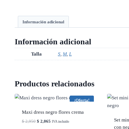
Información adicional
Información adicional
Talla
S
,
M
,
L
Productos relacionados
¡Oferta!
Maxi dress negro flores crema
Set min
El
El
$
2,950
$
2,065
IVA incluido
con ne
precio
precio