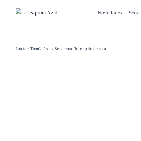
Saltar
al
Novedades
Sets
contenido
Inicio
/
Tienda
/
set
/
Set crema flores palo de rosa