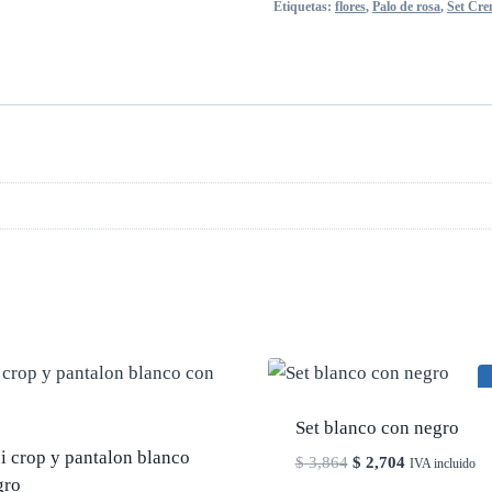
Etiquetas:
flores
,
Palo de rosa
,
Set Cr
Set blanco con negro
i crop y pantalon blanco
El
El
$
3,864
$
2,704
IVA incluido
gro
precio
precio