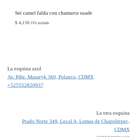
Set camel falda con chamarra suade
$
4,150
IVA incluido
La esquina azul
Av. Pdte. Masaryk 360, Polanco, CDMX
+525552820937
La otra esquina
Prado Norte 349, Local A, Lomas de Chapultepec,
CDMX