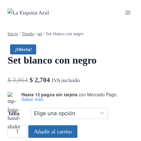
Saltar
al
contenido
Inicio
/
Tienda
/
set
/
Set blanco con negro
¡Oferta!
Set blanco con negro
El
El
$
3,864
$
2,704
IVA incluido
precio
precio
Hasta 12 pagos sin tarjeta
con Mercado Pago.
Saber más
original
actual
era:
es:
Talla
$ 3,864.
$ 2,704.
Set
Añadir al carrito
blanco