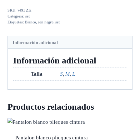
con
SKU:
7491 ZK
negro
Categoría:
set
cantidad
Etiquetas:
Blanco
,
con negro
,
set
Información adicional
Información adicional
Talla
S
,
M
,
L
Productos relacionados
Pantalon blanco plieques cintura