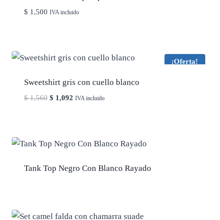
$
1,500
IVA incluido
¡Oferta!
Sweetshirt gris con cuello blanco
El
El
$
1,560
$
1,092
IVA incluido
precio
precio
original
actual
era:
es:
$ 1,560.
$ 1,092.
Tank Top Negro Con Blanco Rayado