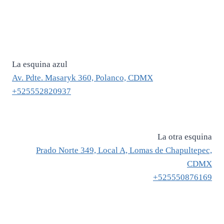
precio
precio
original
actual
era:
es:
$ 1,680.
$ 1,176.
La esquina azul
Av. Pdte. Masaryk 360, Polanco, CDMX
+525552820937
La otra esquina
Prado Norte 349, Local A, Lomas de Chapultepec,
CDMX
+525550876169