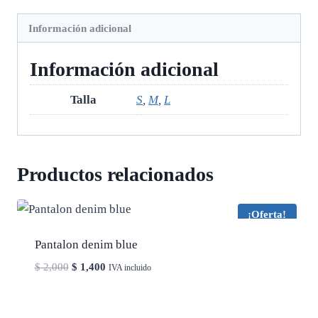
Información adicional
Información adicional
Talla
S
,
M
,
L
Productos relacionados
¡Oferta!
Pantalon denim blue
El
El
$
2,000
$
1,400
IVA incluido
precio
precio
original
actual
era:
es: