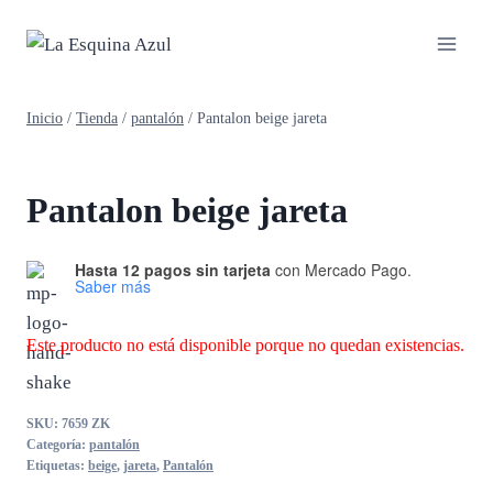
Saltar
al
contenido
Inicio
/
Tienda
/
pantalón
/
Pantalon beige jareta
Pantalon beige jareta
Hasta 12 pagos sin tarjeta
con Mercado Pago.
Saber más
Este producto no está disponible porque no quedan existencias.
SKU:
7659 ZK
Categoría:
pantalón
Etiquetas:
beige
,
jareta
,
Pantalón