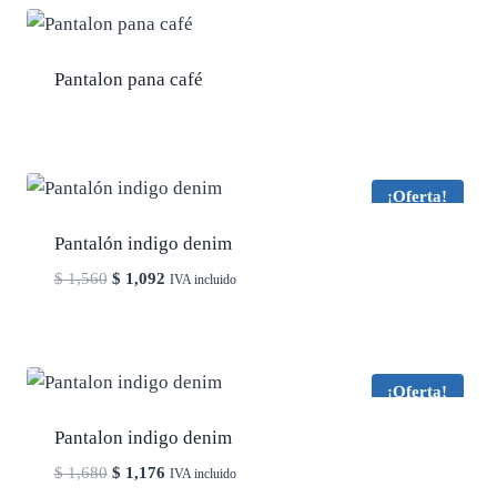
$ 2,000.
$ 1,400.
Pantalon pana café
¡Oferta!
Pantalón indigo denim
El
El
$
1,560
$
1,092
IVA incluido
precio
precio
original
actual
era:
es:
$ 1,560.
$ 1,092.
¡Oferta!
Pantalon indigo denim
El
El
$
1,680
$
1,176
IVA incluido