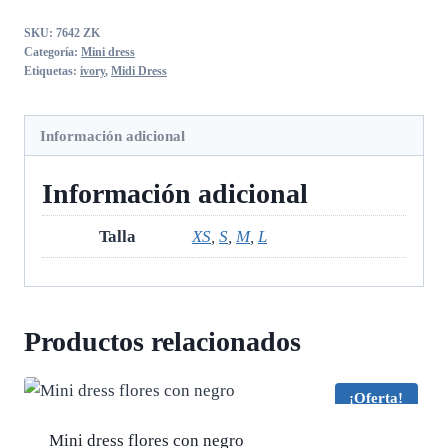
ivory
SKU:
7642 ZK
cantidad
Categoría:
Mini dress
Etiquetas:
ivory
,
Midi Dress
Información adicional
Información adicional
Talla
XS
,
S
,
M
,
L
Productos relacionados
¡Oferta!
Mini dress flores con negro