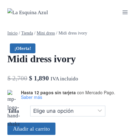
Saltar
al
contenido
Inicio
/
Tienda
/
Mini dress
/
Midi dress ivory
¡Oferta!
Midi dress ivory
El
El
$
2,700
$
1,890
IVA incluido
precio
precio
Hasta 12 pagos sin tarjeta
con Mercado Pago.
Saber más
original
actual
era:
es:
Talla
$ 2,700.
$ 1,890.
Midi
Añadir al carrito
dress