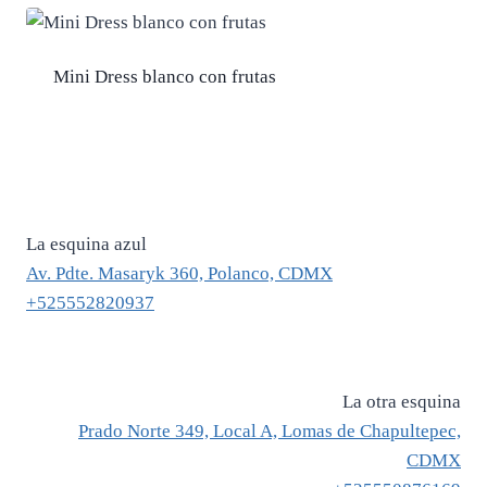
$ 2,400.
$ 1,680.
Mini Dress blanco con frutas
La esquina azul
Av. Pdte. Masaryk 360, Polanco, CDMX
+525552820937
La otra esquina
Prado Norte 349, Local A, Lomas de Chapultepec,
CDMX