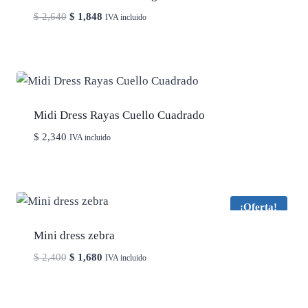
El
El
$
2,640
$
1,848
IVA incluido
precio
precio
original
actual
era:
es:
$ 2,640.
$ 1,848.
Midi Dress Rayas Cuello Cuadrado
$
2,340
IVA incluido
¡Oferta!
Mini dress zebra
El
El
$
2,400
$
1,680
IVA incluido
precio
precio
original
actual
era:
es: