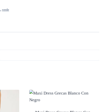
A
,
verde