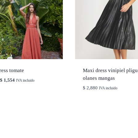
ress tomate
Maxi dress vinipiel plig
olanes mangas
El
El
$
1,554
IVA incluido
precio
precio
$
2,880
IVA incluido
original
actual
era:
es:
$ 2,220.
$ 1,554.