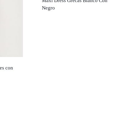
Maxi Dress Grecas Blanco Con
Negro
ues con