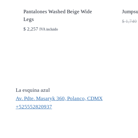
Pantalones Washed Beige Wide
Jumpsui
Legs
$
1,740
$
2,257
IVA incluido
La esquina azul
Av. Pdte. Masaryk 360, Polanco, CDMX
+525552820937