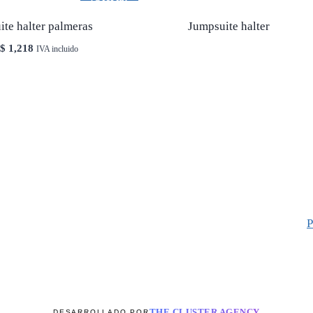
te halter palmeras
Jumpsuite halter
El
El
$
1,218
IVA incluido
precio
precio
original
actual
era:
es:
$ 1,740.
$ 1,218.
P
THE CLUSTER AGENCY
DESARROLLADO POR