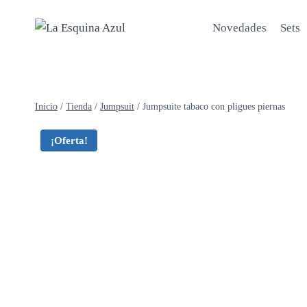
Saltar
al
Novedades
Sets
contenido
Inicio
/
Tienda
/
Jumpsuit
/
Jumpsuite tabaco con pligues piernas
¡Oferta!