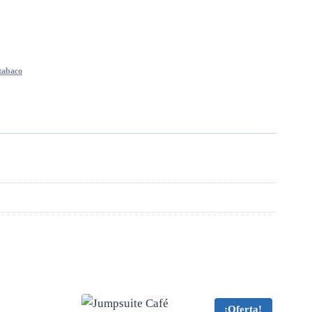
tabaco
¡Oferta!