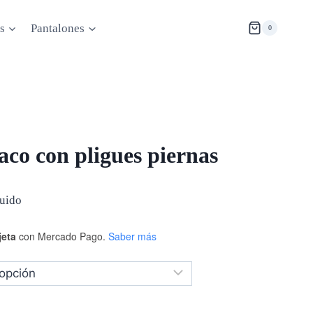
s
Pantalones
0
co con pligues piernas
luido
jeta
con Mercado Pago.
Saber más
.