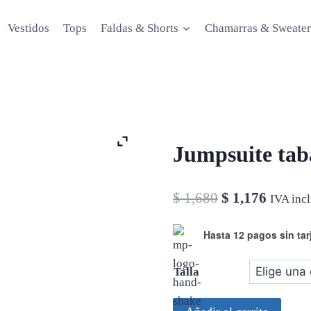
Vestidos
Tops
Faldas & Shorts
Chamarras & Sweater
Jumpsuite taba
El
El
$
1,680
$
1,176
IVA inc
precio
precio
Hasta 12 pagos sin tar
original
actual
era:
es:
Talla
$ 1,680.
$ 1,176
Jumpsuite