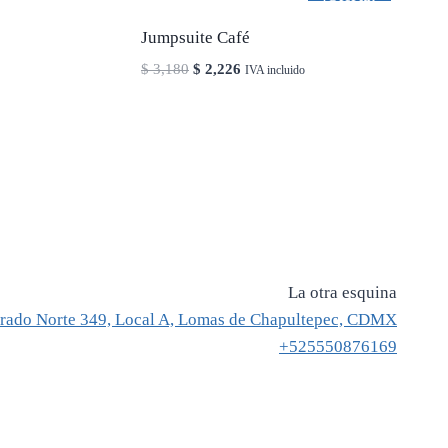
Jumpsuite Café
El
El
$
3,180
$
2,226
IVA incluido
precio
precio
original
actual
era:
es:
$ 3,180.
$ 2,226.
La otra esquina
rado Norte 349, Local A, Lomas de Chapultepec, CDMX
+525550876169