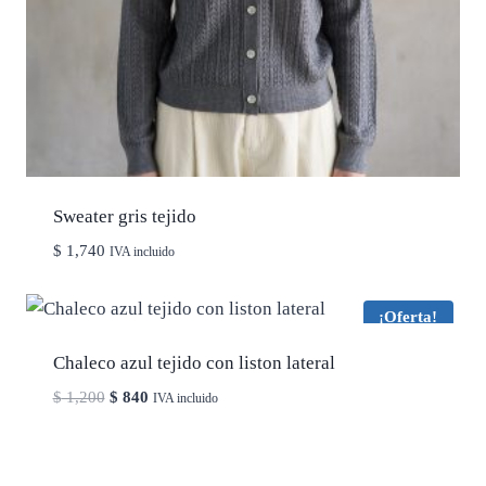
Sweater gris tejido
$
1,740
IVA incluido
¡Oferta!
Chaleco azul tejido con liston lateral
El
El
$
1,200
$
840
IVA incluido
precio
precio
original
actual
era:
es: