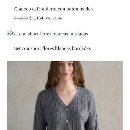
Chaleco café abierto con boton madera
El
El
$
1,620
$
1,134
IVA incluido
precio
precio
original
actual
era:
es:
$ 1,620.
$ 1,134.
Set con short flores blancas bordadas