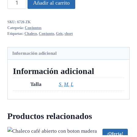
Conjunto
Añadir al carrito
gris
chaleco
SKU:
6726 ZK
y
Categoría:
Conjuntos
short
Etiquetas:
Chaleco
,
Conjunto
,
Gris
,
short
cantidad
Información adicional
Información adicional
Talla
S
,
M
,
L
Productos relacionados
¡Oferta!