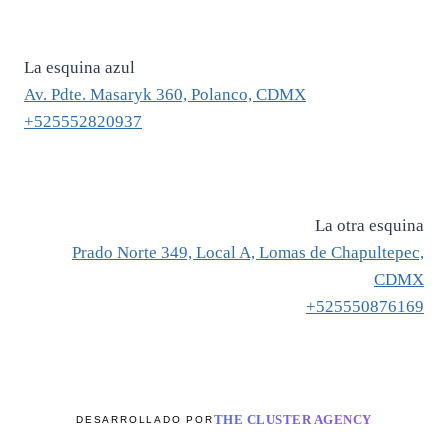
$ 1,200.
$ 840.
La esquina azul
Av. Pdte. Masaryk 360, Polanco, CDMX
+525552820937
La otra esquina
Prado Norte 349, Local A, Lomas de Chapultepec,
CDMX
+525550876169
THE CLUSTER AGENCY
DESARROLLADO POR