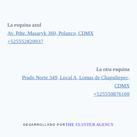
La esquina azul
Av. Pdte. Masaryk 360, Polanco, CDMX
+525552820937
La otra esquina
Prado Norte 349, Local A, Lomas de Chapultepec,
CDMX
+525550876169
THE CLUSTER AGENCY
DESARROLLADO POR