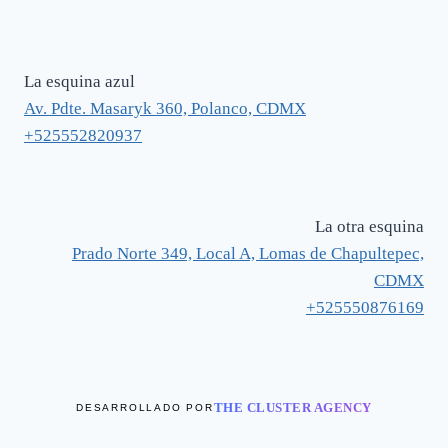
La esquina azul
Av. Pdte. Masaryk 360, Polanco, CDMX
+525552820937
La otra esquina
Prado Norte 349, Local A, Lomas de Chapultepec,
CDMX
+525550876169
THE CLUSTER AGENCY
DESARROLLADO POR