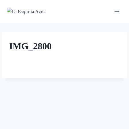
Saltar
al
contenido
IMG_2800