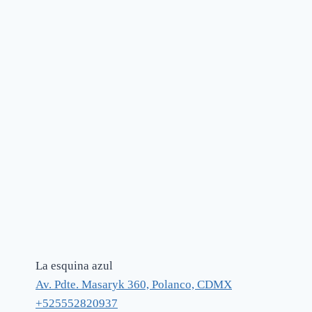
La esquina azul
Av. Pdte. Masaryk 360, Polanco, CDMX
+525552820937