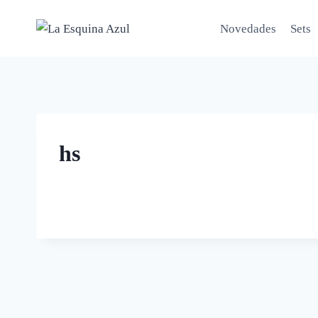
Saltar
al
Novedades
Sets
contenido
hs