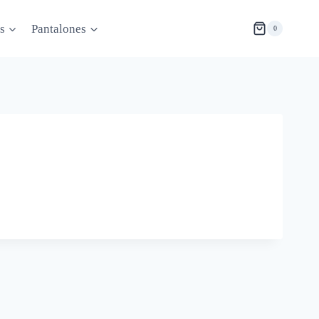
s
Pantalones
0