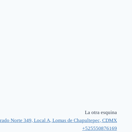
La otra esquina
rado Norte 349, Local A, Lomas de Chapultepec, CDMX
+525550876169