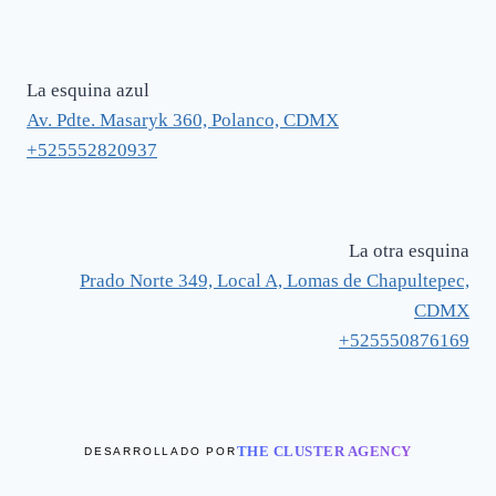
La esquina azul
Av. Pdte. Masaryk 360, Polanco, CDMX
+525552820937
La otra esquina
Prado Norte 349, Local A, Lomas de Chapultepec,
CDMX
+525550876169
THE CLUSTER AGENCY
DESARROLLADO POR